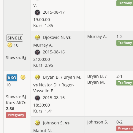
Trafiony
V.
2015-08-17
19:00:00
Kurs: 1.35
Murray A.
1-2
Djokovic N.
vs
SINGLE
Trafiony
10
Murray A.
2015-08-16
Stawka:
5j
21:00:00
Kurs: 2.95
Bryan B. /
2-1
Bryan B. / Bryan M.
AKO
Bryan M.
Trafiony
10
vs
Nestor D. / Roger-
Vasselin E.
Stawka:
5j
2015-08-16
Kurs AKO:
18:30:00
2.56
Kurs: 1.41
Przegrany
Johnson S.
0-2
Johnson S.
vs
Przegran
Mahut N.