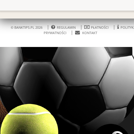
© BANKTIPS.PL 2026
REGULAMIN
PŁATNOŚCI
POLITYK
PRYWATNOŚCI
KONTAKT