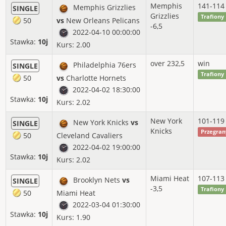
Memphis
141-114
Memphis Grizzlies
SINGLE
2015-11
46%
0.56%
4.00j
Grizzlies
Trafiony
50
vs
New Orleans Pelicans
-6,5
2022-04-10 00:00:00
2015-10
67%
29.65%
127.50j
Stawka:
10j
Kurs: 2.00
2015-09
89%
67.78%
61.00j
over 232,5
win
Philadelphia 76ers
SINGLE
Trafiony
50
vs
Charlotte Hornets
2022-04-02 18:30:00
Stawka:
10j
Kurs: 2.02
New York
101-119
New York Knicks
vs
SINGLE
Knicks
Przegran
50
Cleveland Cavaliers
2022-04-02 19:00:00
Stawka:
10j
Kurs: 2.02
Miami Heat
107-113
Brooklyn Nets
vs
SINGLE
-3,5
Trafiony
50
Miami Heat
2022-03-04 01:30:00
Stawka:
10j
Kurs: 1.90