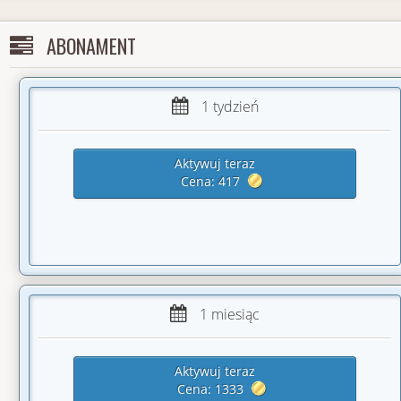
2021-02
36%
-17.59%
-38.70j
ABONAMENT
2021-01
67%
49.83%
119.60j
2020-12
55%
13.30%
26.60j
1 tydzień
2020-03
33%
-35.33%
-63.60j
Aktywuj teraz
2020-02
41%
-19.94%
-63.80j
Cena: 417
2020-01
68%
37.61%
142.90j
2019-12
43%
-2.72%
-10.90j
2019-11
44%
-6.33%
-28.50j
2019-10
73%
51.20%
153.60j
1 miesiąc
2019-09
71%
45.21%
63.30j
Aktywuj teraz
2019-06
56%
12.52%
31.30j
Cena: 1333