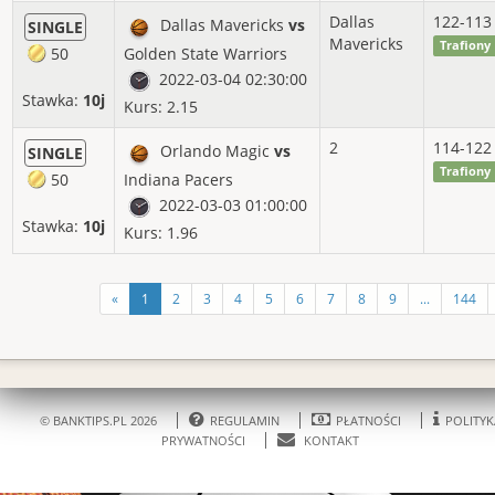
Dallas
122-113
Dallas Mavericks
vs
SINGLE
Mavericks
Trafiony
50
Golden State Warriors
2022-03-04 02:30:00
Stawka:
10j
Kurs: 2.15
2
114-122
Orlando Magic
vs
SINGLE
Trafiony
50
Indiana Pacers
2022-03-03 01:00:00
Stawka:
10j
Kurs: 1.96
«
1
2
3
4
5
6
7
8
9
...
144
© BANKTIPS.PL 2026
REGULAMIN
PŁATNOŚCI
POLITYK
PRYWATNOŚCI
KONTAKT