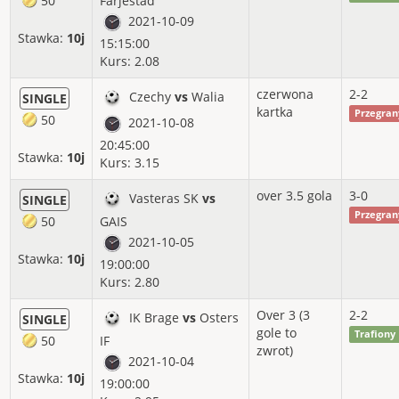
50
Farjestad
2021-10-09
2016-09
55%
14.25%
62.00j
Stawka:
10j
15:15:00
2016-08
72%
49.76%
124.40j
Kurs: 2.08
czerwona
2-2
Czechy
vs
Walia
SINGLE
kartka
Przegran
50
2021-10-08
20:45:00
Stawka:
10j
Kurs: 3.15
over 3.5 gola
3-0
Vasteras SK
vs
SINGLE
Przegran
50
GAIS
2021-10-05
Stawka:
10j
19:00:00
Kurs: 2.80
Over 3 (3
2-2
IK Brage
vs
Osters
SINGLE
gole to
Trafiony
50
IF
zwrot)
2021-10-04
Stawka:
10j
19:00:00