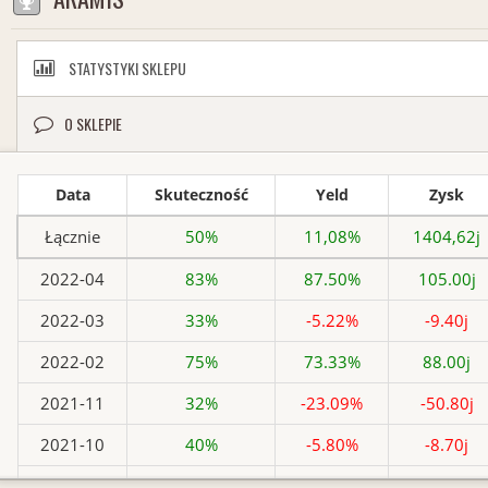
STATYSTYKI SKLEPU
O SKLEPIE
Data
Skuteczność
Yeld
Zysk
Łącznie
50%
11,08%
1404,62j
2022-04
83%
87.50%
105.00j
2022-03
33%
-5.22%
-9.40j
2022-02
75%
73.33%
88.00j
2021-11
32%
-23.09%
-50.80j
2021-10
40%
-5.80%
-8.70j
2021-09
33%
-7.13%
-10.70j