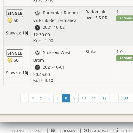
Kurs: 2.95
Radomiak
11
Radomiak Radom
SINGLE
over 5,5 RR
Trafiony
50
vs
Bruk Bet Termalica
2021-10-02
Stawka:
10j
12:30:00
Kurs: 1.90
Stoke
1-0
Stoke
vs
West
SINGLE
Trafiony
50
Brom
2021-10-01
Stawka:
10j
20:45:00
Kurs: 3.10
«
4
5
6
7
8
9
10
11
12
...
133
© BANKTIPS.PL 2026
REGULAMIN
PŁATNOŚCI
POLITYK