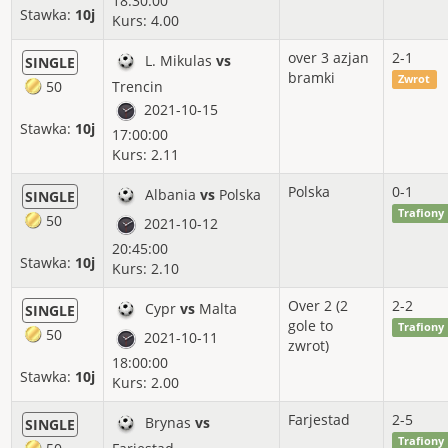
18:30:00
Stawka:
10j
Kurs: 4.00
2017-09
35%
-24.67%
-117.20j
over 3 azjan
2-1
2017-08
60%
17.52%
43.80j
L. Mikulas
vs
SINGLE
bramki
Zwrot
50
Trencin
2017-07
59%
23.18%
78.80j
2021-10-15
Stawka:
10j
17:00:00
2017-06
80%
66.10%
66.10j
Kurs: 2.11
2017-05
21%
-52.92%
-127.00j
Polska
0-1
Albania
vs
Polska
SINGLE
2017-04
38%
-15.92%
-62.10j
Trafiony
50
2021-10-12
20:45:00
2017-03
62%
37.24%
108.00j
Stawka:
10j
Kurs: 2.10
2017-02
65%
44.65%
102.70j
Over 2 (2
2-2
Cypr
vs
Malta
SINGLE
2017-01
57%
16.93%
gole to
47.40j
Trafiony
50
2021-10-11
zwrot)
18:00:00
2016-12
43%
-8.84%
-76.00j
Stawka:
10j
Kurs: 2.00
2016-11
53%
14.38%
102.10j
Farjestad
2-5
Brynas
vs
SINGLE
2016-10
55%
15.19%
108.60j
Trafiony