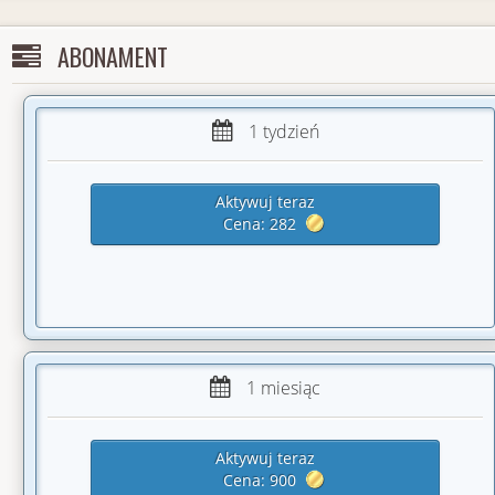
2021-08
17%
-54.67%
-98.40j
ABONAMENT
2021-07
80%
75.50%
75.50j
2021-04
50%
16.50%
3.30j
1 tydzień
2021-03
19%
-48.33%
-101.50j
Aktywuj teraz
2021-02
37%
-16.80%
-50.40j
Cena: 282
2021-01
63%
58.08%
139.40j
2020-12
38%
-4.98%
-18.98j
2020-11
71%
51.43%
36.00j
2020-07
67%
49.33%
14.80j
1 miesiąc
2020-02
100%
105.33%
31.60j
Aktywuj teraz
2019-12
100%
100.00%
10.00j
Cena: 900