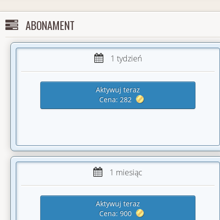
2021-08
17%
-54.67%
-98.40j
ABONAMENT
2021-07
80%
75.50%
75.50j
2021-04
50%
16.50%
3.30j
1 tydzień
2021-03
19%
-48.33%
-101.50j
Aktywuj teraz
2021-02
37%
-16.80%
-50.40j
Cena: 282
2021-01
63%
58.08%
139.40j
2020-12
38%
-4.98%
-18.98j
2020-11
71%
51.43%
36.00j
2020-07
67%
49.33%
14.80j
1 miesiąc
2020-02
100%
105.33%
31.60j
Aktywuj teraz
2019-12
100%
100.00%
10.00j
Cena: 900