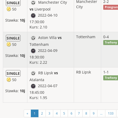
Manchester
2-2
Manchester City
SINGLE
City
Przegran
50
vs
Liverpool
2022-04-10
Stawka:
10j
17:30:00
Kurs: 2.10
Tottenham
0-4
Aston Villa
vs
SINGLE
Trafiony
50
Tottenham
2022-04-09
Stawka:
10j
18:30:00
Kurs: 2.22
RB Lipsk
1-1
RB Lipsk
vs
SINGLE
Trafiony
50
Atalanta
2022-04-07
Stawka:
10j
18:45:00
Kurs: 1.95
«
1
2
3
4
5
6
7
8
9
...
133