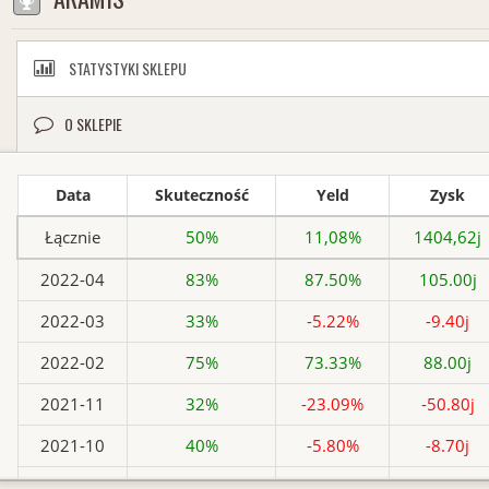
STATYSTYKI SKLEPU
O SKLEPIE
Data
Skuteczność
Yeld
Zysk
Łącznie
50%
11,08%
1404,62j
2022-04
83%
87.50%
105.00j
2022-03
33%
-5.22%
-9.40j
2022-02
75%
73.33%
88.00j
2021-11
32%
-23.09%
-50.80j
2021-10
40%
-5.80%
-8.70j
2021-09
33%
-7.13%
-10.70j