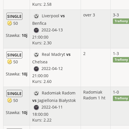
Kurs: 2.58
2016-09
55%
14.25%
62.00j
over 3
3-3
Liverpool
vs
SINGLE
2016-08
72%
49.76%
124.40j
Trafiony
50
Benfica
2022-04-13
Stawka:
10j
21:00:00
Kurs: 2.30
2
1-3
Real Madryt
vs
SINGLE
Trafiony
50
Chelsea
2022-04-12
Stawka:
10j
21:00:00
Kurs: 2.60
Radomiak
1-0
Radomiak Radom
SINGLE
Radom 1 ht
Trafiony
50
vs
Jagiellonia Białystok
2022-04-11
Stawka:
10j
18:00:00
Kurs: 2.22