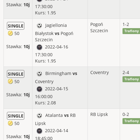
Stawka:
10j
17:30:00
2017-09
35%
-24.67%
-117.20j
Kurs: 1.95
2017-08
60%
17.52%
43.80j
Pogoń
1-2
Jagiellonia
SINGLE
2017-07
59%
23.18%
Szczecin
78.80j
Trafiony
50
Białystok
vs
Pogoń
Szczecin
2017-06
80%
66.10%
66.10j
Stawka:
10j
2022-04-16
2017-05
21%
-52.92%
-127.00j
17:30:00
Kurs: 1.95
2017-04
38%
-15.92%
-62.10j
Coventry
2-4
Birmingham
vs
SINGLE
2017-03
62%
37.24%
108.00j
Trafiony
50
Coventry
2022-04-15
2017-02
65%
44.65%
102.70j
Stawka:
10j
16:00:00
2017-01
57%
16.93%
47.40j
Kurs: 2.08
2016-12
43%
-8.84%
-76.00j
RB Lipsk
0-2
Atalanta
vs
RB
SINGLE
Trafiony
50
Lipsk
2016-11
53%
14.38%
102.10j
2022-04-14
Stawka:
10j
2016-10
55%
15.19%
108.60j
18:45:00