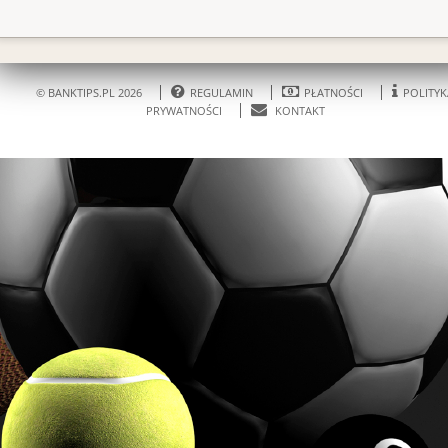
© BANKTIPS.PL 2026
REGULAMIN
PŁATNOŚCI
POLITYK
PRYWATNOŚCI
KONTAKT